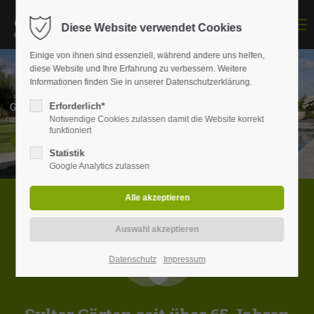
Menu
Diese Website verwendet Cookies
Einige von ihnen sind essenziell, während andere uns helfen,
diese Website und Ihre Erfahrung zu verbessern. Weitere
Informationen finden Sie in unserer Datenschutzerklärung.
Garten- & Landschaftsbau
Erforderlich*
Notwendige Cookies zulassen damit die Website korrekt
auf der Insel Sylt
funktioniert
LEISTUNGEN
Statistik
Google Analytics zulassen
Datenschutz
Impressum